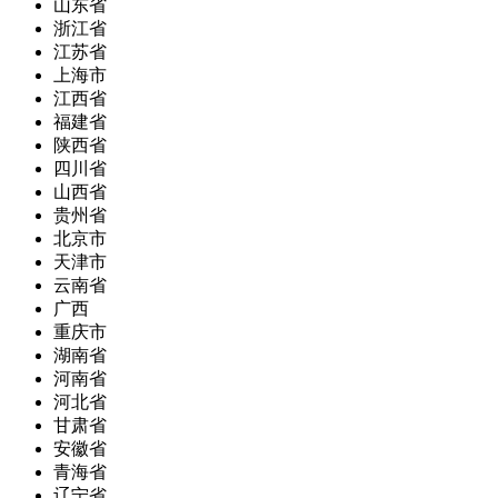
山东省
浙江省
江苏省
上海市
江西省
福建省
陕西省
四川省
山西省
贵州省
北京市
天津市
云南省
广西
重庆市
湖南省
河南省
河北省
甘肃省
安徽省
青海省
辽宁省