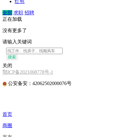
红包
全部
求职
招聘
正在加载
没有更多了
请输入关键词
搜索
关闭
鄂ICP备2021008778号-1
公安备安：42062502000076号
首页
商圈
发布