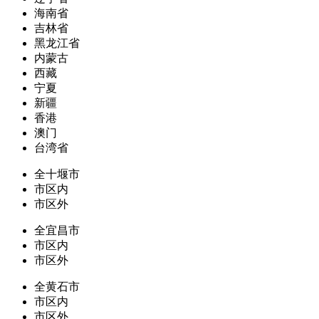
海南省
吉林省
黑龙江省
内蒙古
西藏
宁夏
新疆
香港
澳门
台湾省
全十堰市
市区内
市区外
全宜昌市
市区内
市区外
全黄石市
市区内
市区外