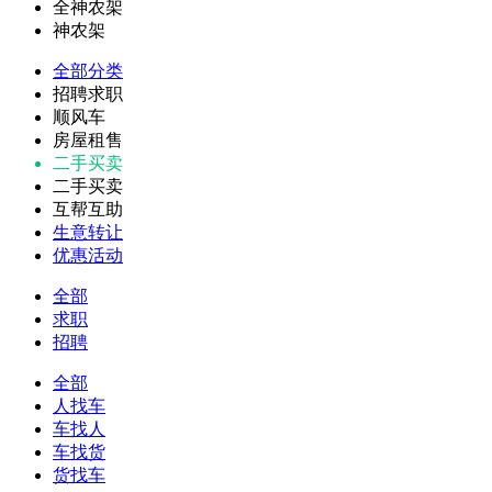
全神农架
神农架
全部分类
招聘求职
顺风车
房屋租售
二手买卖
二手买卖
互帮互助
生意转让
优惠活动
全部
求职
招聘
全部
人找车
车找人
车找货
货找车