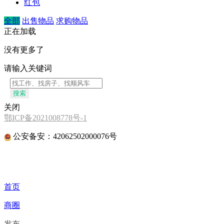
红包
全部
出售物品
求购物品
正在加载
没有更多了
请输入关键词
搜索
关闭
鄂ICP备2021008778号-1
公安备安：42062502000076号
首页
商圈
发布