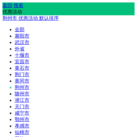
返回
搜索
优惠活动
荆州市
优惠活动
默认排序
全部
襄阳市
武汉市
外省
十堰市
宜昌市
黄石市
荆门市
黄冈市
荆州市
随州市
潜江市
天门市
咸宁市
鄂州市
孝感市
仙桃市