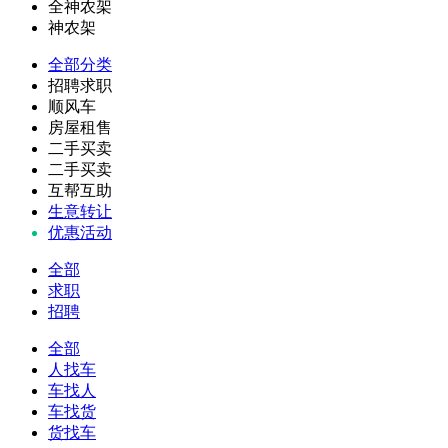
全神农架
神农架
全部分类
招聘求职
顺风车
房屋租售
二手买卖
二手买卖
互帮互助
生意转让
优惠活动
全部
求职
招聘
全部
人找车
车找人
车找货
货找车