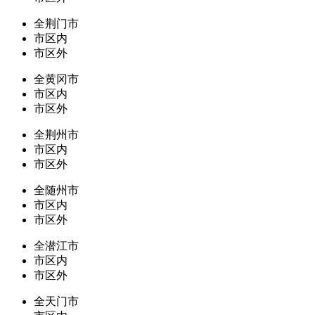
全荆门市
市区内
市区外
全黄冈市
市区内
市区外
全荆州市
市区内
市区外
全随州市
市区内
市区外
全潜江市
市区内
市区外
全天门市