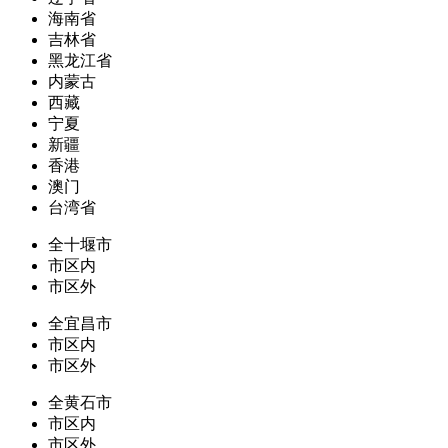
海南省
吉林省
黑龙江省
内蒙古
西藏
宁夏
新疆
香港
澳门
台湾省
全十堰市
市区内
市区外
全宜昌市
市区内
市区外
全黄石市
市区内
市区外