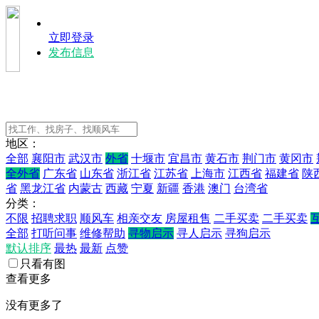
立即登录
发布信息
地区：
全部
襄阳市
武汉市
外省
十堰市
宜昌市
黄石市
荆门市
黄冈市
全外省
广东省
山东省
浙江省
江苏省
上海市
江西省
福建省
陕
省
黑龙江省
内蒙古
西藏
宁夏
新疆
香港
澳门
台湾省
分类：
不限
招聘求职
顺风车
相亲交友
房屋租售
二手买卖
二手买卖
全部
打听问事
维修帮助
寻物启示
寻人启示
寻狗启示
默认排序
最热
最新
点赞
只看有图
查看更多
没有更多了