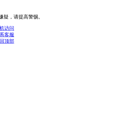
嫌疑，请提⾼警惕。
机访问
系客服
回顶部