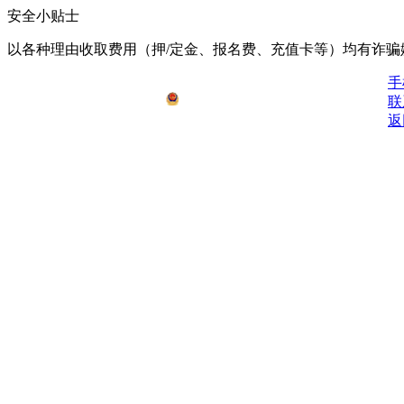
安全小贴士
以各种理由收取费⽤（押/定⾦、报名费、充值卡等）均有诈骗
鄂ICP备2021008778号-1
手
公安备安：42062502000076号
联
返