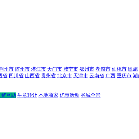
荆州市
随州市
潜江市
天门市
咸宁市
鄂州市
孝感市
仙桃市
恩施
西省
四川省
山西省
贵州省
北京市
天津市
云南省
广西
重庆市
湖
互帮互助
生意转让
本地商家
优惠活动
谷城全景