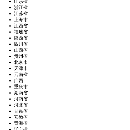
山东省
浙江省
江苏省
上海市
江西省
福建省
陕西省
四川省
山西省
贵州省
北京市
天津市
云南省
广西
重庆市
湖南省
河南省
河北省
甘肃省
安徽省
青海省
辽宁省