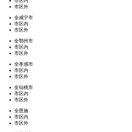
市区内
市区外
全咸宁市
市区内
市区外
全鄂州市
市区内
市区外
全孝感市
市区内
市区外
全仙桃市
市区内
市区外
全恩施
市区内
市区外