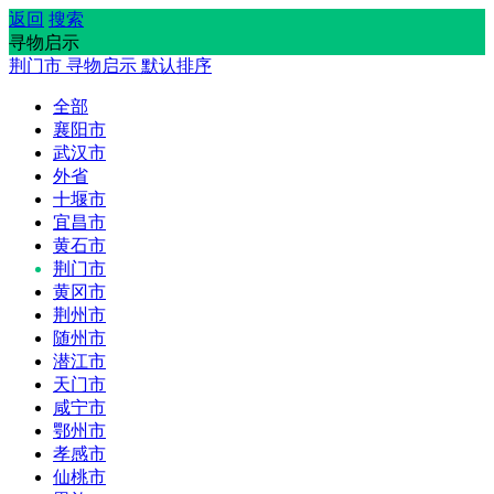
返回
搜索
寻物启示
荆门市
寻物启示
默认排序
全部
襄阳市
武汉市
外省
十堰市
宜昌市
黄石市
荆门市
黄冈市
荆州市
随州市
潜江市
天门市
咸宁市
鄂州市
孝感市
仙桃市