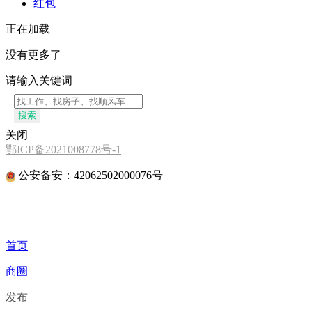
红包
正在加载
没有更多了
请输入关键词
搜索
关闭
鄂ICP备2021008778号-1
公安备安：42062502000076号
首页
商圈
发布