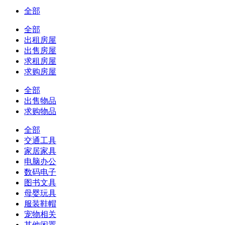
全部
全部
出租房屋
出售房屋
求租房屋
求购房屋
全部
出售物品
求购物品
全部
交通工具
家居家具
电脑办公
数码电子
图书文具
母婴玩具
服装鞋帽
宠物相关
其他闲置