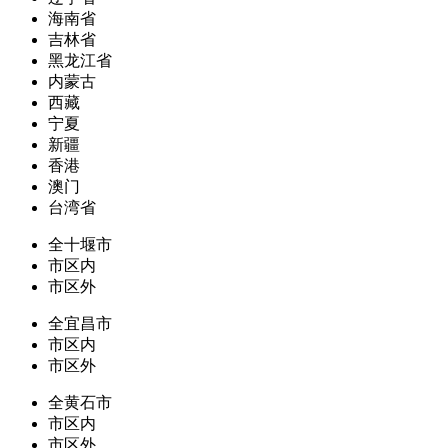
海南省
吉林省
黑龙江省
内蒙古
西藏
宁夏
新疆
香港
澳门
台湾省
全十堰市
市区内
市区外
全宜昌市
市区内
市区外
全黄石市
市区内
市区外