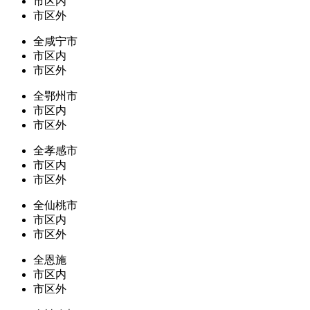
市区内
市区外
全咸宁市
市区内
市区外
全鄂州市
市区内
市区外
全孝感市
市区内
市区外
全仙桃市
市区内
市区外
全恩施
市区内
市区外