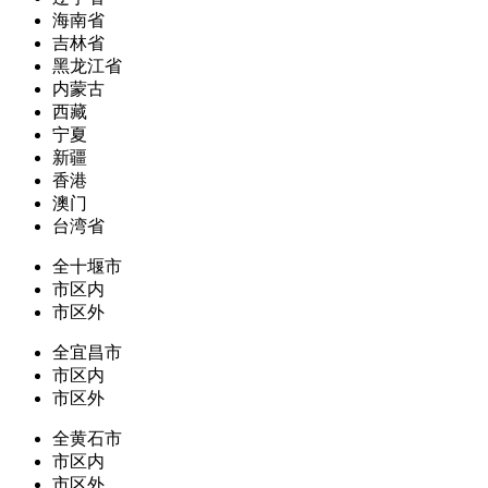
海南省
吉林省
黑龙江省
内蒙古
西藏
宁夏
新疆
香港
澳门
台湾省
全十堰市
市区内
市区外
全宜昌市
市区内
市区外
全黄石市
市区内
市区外