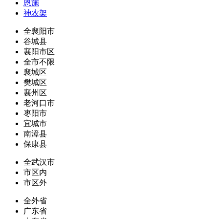
恩施
神农架
全襄阳市
谷城县
襄阳市区
全市不限
襄城区
樊城区
襄州区
老河口市
枣阳市
宜城市
南漳县
保康县
全武汉市
市区内
市区外
全外省
广东省