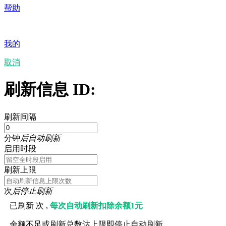
帮助
我的
取消
刷新信息 ID:
刷新间隔
分钟
后自动刷新
启用时段
刷新上限
次
后停止刷新
已刷新
次 ,
每次自动刷新扣除余额1元
余额不足或刷新总数达上限即停止自动刷新