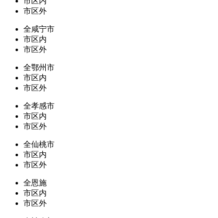
市区内
市区外
全咸宁市
市区内
市区外
全鄂州市
市区内
市区外
全孝感市
市区内
市区外
全仙桃市
市区内
市区外
全恩施
市区内
市区外