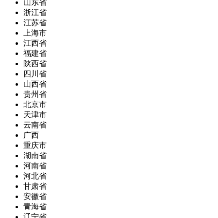
山东省
浙江省
江苏省
上海市
江西省
福建省
陕西省
四川省
山西省
贵州省
北京市
天津市
云南省
广西
重庆市
湖南省
河南省
河北省
甘肃省
安徽省
青海省
辽宁省