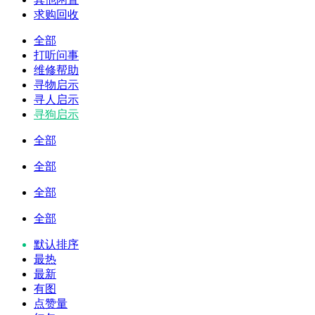
求购回收
全部
打听问事
维修帮助
寻物启示
寻人启示
寻狗启示
全部
全部
全部
全部
默认排序
最热
最新
有图
点赞量