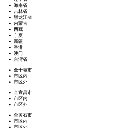
海南省
吉林省
黑龙江省
内蒙古
西藏
宁夏
新疆
香港
澳门
台湾省
全十堰市
市区内
市区外
全宜昌市
市区内
市区外
全黄石市
市区内
市区外