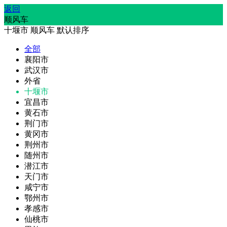
返回
顺风车
十堰市
顺风车
默认排序
全部
襄阳市
武汉市
外省
十堰市
宜昌市
黄石市
荆门市
黄冈市
荆州市
随州市
潜江市
天门市
咸宁市
鄂州市
孝感市
仙桃市