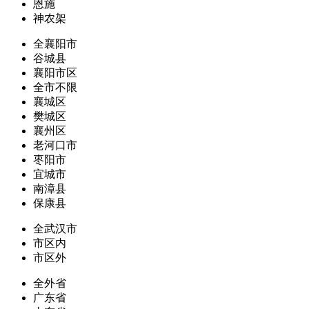
恩施
神农架
全襄阳市
谷城县
襄阳市区
全市不限
襄城区
樊城区
襄州区
老河口市
枣阳市
宜城市
南漳县
保康县
全武汉市
市区内
市区外
全外省
广东省