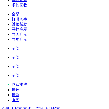
求购回收
全部
打听问事
维修帮助
寻物启示
寻人启示
寻狗启示
全部
全部
全部
全部
默认排序
最热
最新
有图
全部
人找车
车找人
车找货
货找车