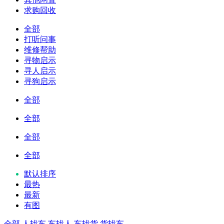
求购回收
全部
打听问事
维修帮助
寻物启示
寻人启示
寻狗启示
全部
全部
全部
全部
默认排序
最热
最新
有图
全部
人找车
车找人
车找货
货找车