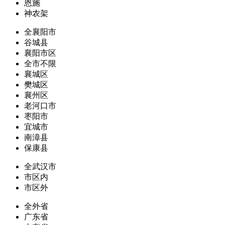
恩施
神农架
全襄阳市
谷城县
襄阳市区
全市不限
襄城区
樊城区
襄州区
老河口市
枣阳市
宜城市
南漳县
保康县
全武汉市
市区内
市区外
全外省
广东省