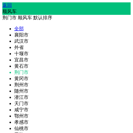
返回
顺风车
荆门市
顺风车
默认排序
全部
襄阳市
武汉市
外省
十堰市
宜昌市
黄石市
荆门市
黄冈市
荆州市
随州市
潜江市
天门市
咸宁市
鄂州市
孝感市
仙桃市