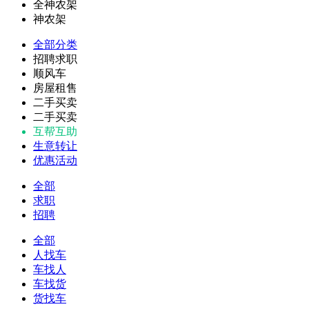
全神农架
神农架
全部分类
招聘求职
顺风车
房屋租售
二手买卖
二手买卖
互帮互助
生意转让
优惠活动
全部
求职
招聘
全部
人找车
车找人
车找货
货找车