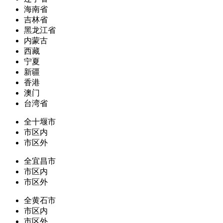
海南省
吉林省
黑龙江省
内蒙古
西藏
宁夏
新疆
香港
澳门
台湾省
全十堰市
市区内
市区外
全宜昌市
市区内
市区外
全黄石市
市区内
市区外