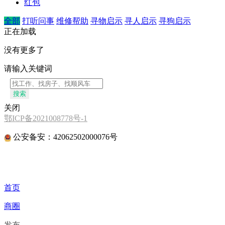
红包
全部
打听问事
维修帮助
寻物启示
寻人启示
寻狗启示
正在加载
没有更多了
请输入关键词
搜索
关闭
鄂ICP备2021008778号-1
公安备安：42062502000076号
首页
商圈
发布