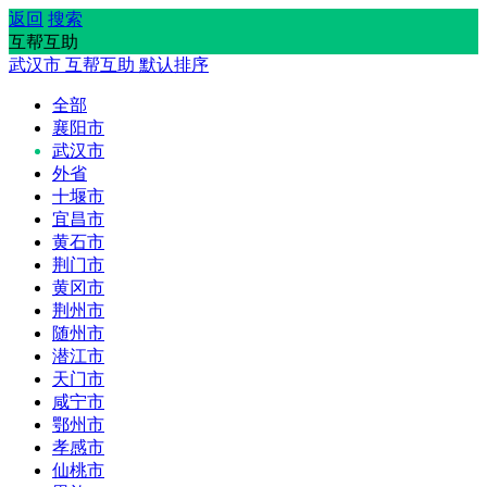
返回
搜索
互帮互助
武汉市
互帮互助
默认排序
全部
襄阳市
武汉市
外省
十堰市
宜昌市
黄石市
荆门市
黄冈市
荆州市
随州市
潜江市
天门市
咸宁市
鄂州市
孝感市
仙桃市