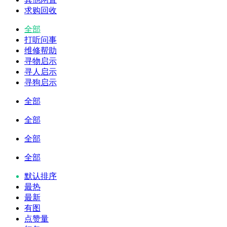
求购回收
全部
打听问事
维修帮助
寻物启示
寻人启示
寻狗启示
全部
全部
全部
全部
默认排序
最热
最新
有图
点赞量