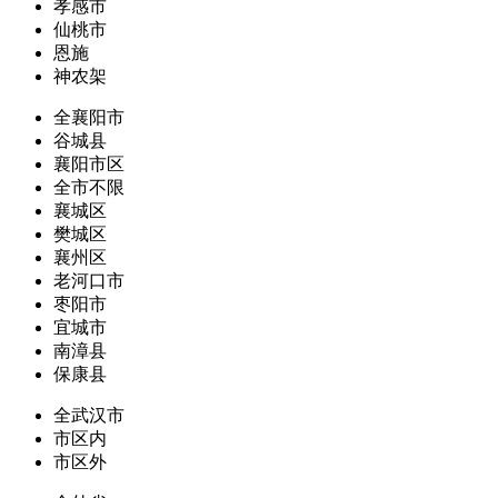
孝感市
仙桃市
恩施
神农架
全襄阳市
谷城县
襄阳市区
全市不限
襄城区
樊城区
襄州区
老河口市
枣阳市
宜城市
南漳县
保康县
全武汉市
市区内
市区外