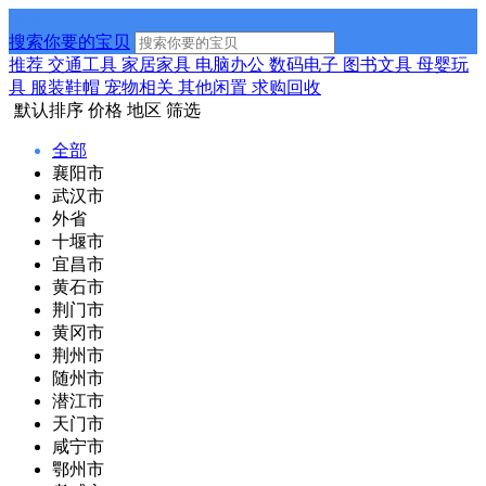
搜索
搜索你要的宝贝
推荐
交通工具
家居家具
电脑办公
数码电子
图书文具
母婴玩
具
服装鞋帽
宠物相关
其他闲置
求购回收
默认排序
价格
地区
筛选
全部
襄阳市
武汉市
外省
十堰市
宜昌市
黄石市
荆门市
黄冈市
荆州市
随州市
潜江市
天门市
咸宁市
鄂州市