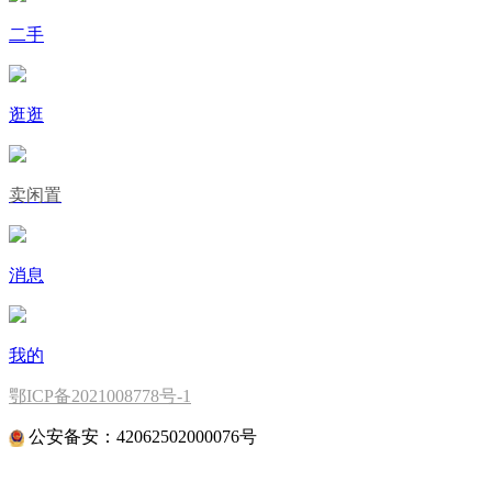
二手
逛逛
卖闲置
消息
我的
鄂ICP备2021008778号-1
公安备安：42062502000076号