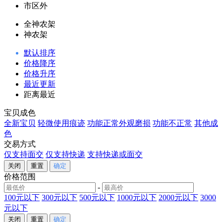
市区外
全神农架
神农架
默认排序
价格降序
价格升序
最近更新
距离最近
宝贝成色
全新宝贝
轻微使用痕迹
功能正常外观磨损
功能不正常
其他成
色
交易方式
仅支持面交
仅支持快递
支持快递或面交
价格范围
-
100元以下
300元以下
500元以下
1000元以下
2000元以下
3000
元以下