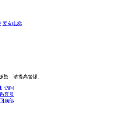
院
要有电梯
嫌疑，请提⾼警惕。
机访问
系客服
回顶部