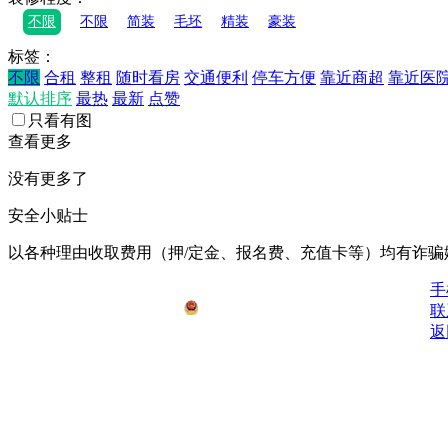
不限
不限
简装
毛坯
精装
豪装
标签：
不限
合租
整租
随时看房
交通便利
停车方便
靠近商超
靠近医
默认排序
最热
最新
点赞
只看有图
查看更多
没有更多了
安全小贴士
以各种理由收取费⽤（押/定⾦、报名费、充值卡等）均有诈骗
鄂ICP备2021008778号-1
手
公安备安：42062502000076号
联
返