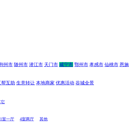
荆州市
随州市
潜江市
天门市
咸宁市
鄂州市
孝感市
仙桃市
恩施
互帮互助
生意转让
本地商家
优惠活动
谷城全景
其它
1室一厅
4室两厅
其他