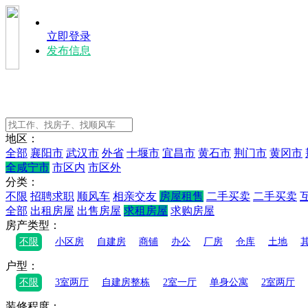
立即登录
发布信息
地区：
全部
襄阳市
武汉市
外省
十堰市
宜昌市
黄石市
荆门市
黄冈市
全咸宁市
市区内
市区外
分类：
不限
招聘求职
顺风车
相亲交友
房屋租售
二手买卖
二手买卖
全部
出租房屋
出售房屋
求租房屋
求购房屋
房产类型：
不限
小区房
自建房
商铺
办公
厂房
仓库
土地
户ㅤㅤ型：
不限
3室两厅
自建房整栋
2室一厅
单身公寓
2室两厅
装修程度：