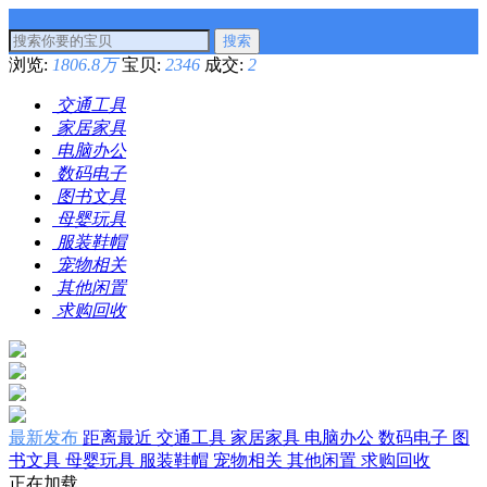
搜索
浏览:
1806.8万
宝贝:
2346
成交:
2
交通工具
家居家具
电脑办公
数码电子
图书文具
母婴玩具
服装鞋帽
宠物相关
其他闲置
求购回收
最新发布
距离最近
交通工具
家居家具
电脑办公
数码电子
图
书文具
母婴玩具
服装鞋帽
宠物相关
其他闲置
求购回收
正在加载