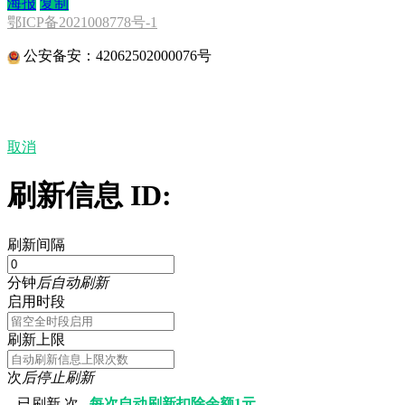
海报
复制
鄂ICP备2021008778号-1
公安备安：42062502000076号
取消
刷新信息 ID:
刷新间隔
分钟
后自动刷新
启用时段
刷新上限
次
后停止刷新
已刷新
次 ,
每次自动刷新扣除余额1元