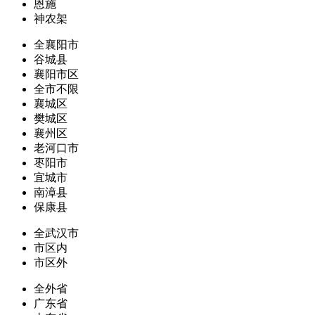
恩施
神农架
全襄阳市
谷城县
襄阳市区
全市不限
襄城区
樊城区
襄州区
老河口市
枣阳市
宜城市
南漳县
保康县
全武汉市
市区内
市区外
全外省
广东省