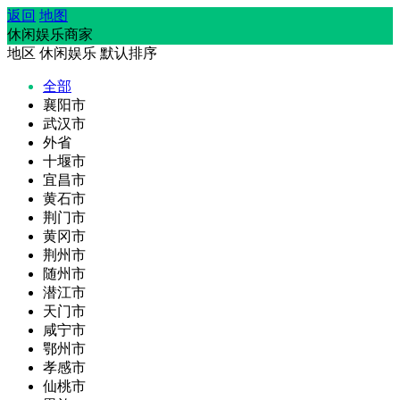
返回
地图
休闲娱乐商家
地区
休闲娱乐
默认排序
全部
襄阳市
武汉市
外省
十堰市
宜昌市
黄石市
荆门市
黄冈市
荆州市
随州市
潜江市
天门市
咸宁市
鄂州市
孝感市
仙桃市