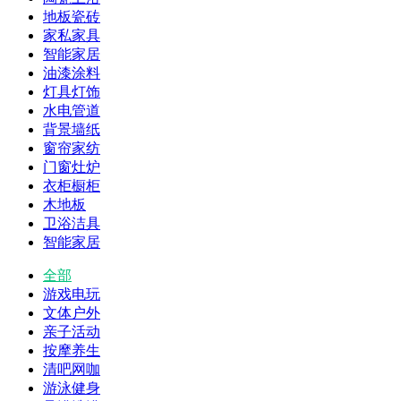
地板瓷砖
家私家具
智能家居
油漆涂料
灯具灯饰
水电管道
背景墙纸
窗帘家纺
门窗灶炉
衣柜橱柜
木地板
卫浴洁具
智能家居
全部
游戏电玩
文体户外
亲子活动
按摩养生
清吧网咖
游泳健身