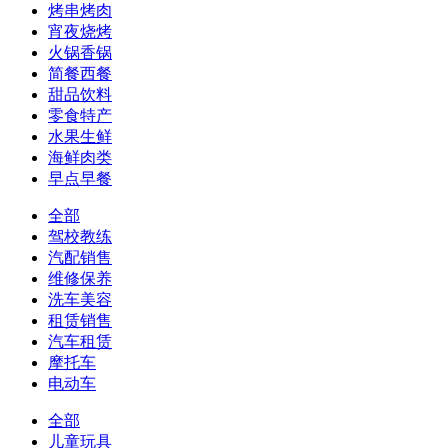
烤串烤肉
宵夜烧烤
火锅香锅
简餐西餐
甜品饮料
零食特产
水果生鲜
海鲜肉类
早点早餐
全部
驾校教练
汽配销售
维修保养
洗车美容
租赁销售
汽车租赁
摩托车
电动车
全部
儿童玩具