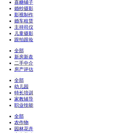
喜糖铺子
婚纱摄影
影视制作
婚车租赁
主持司仪
儿童摄影
跟拍跟妆
全部
新房新盘
二手中介
房产评估
全部
幼儿园
特长培训
家教辅导
职业技能
全部
农作物
园林花卉