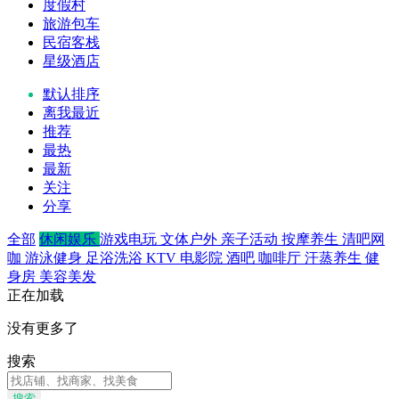
度假村
旅游包车
民宿客栈
星级酒店
默认排序
离我最近
推荐
最热
最新
关注
分享
全部
休闲娱乐
游戏电玩
文体户外
亲子活动
按摩养生
清吧网
咖
游泳健身
足浴洗浴
KTV
电影院
酒吧
咖啡厅
汗蒸养生
健
身房
美容美发
正在加载
没有更多了
搜索
搜索