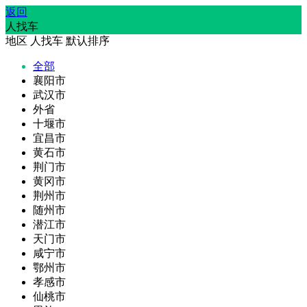
返回
人找车
地区
人找车
默认排序
全部
襄阳市
武汉市
外省
十堰市
宜昌市
黄石市
荆门市
黄冈市
荆州市
随州市
潜江市
天门市
咸宁市
鄂州市
孝感市
仙桃市