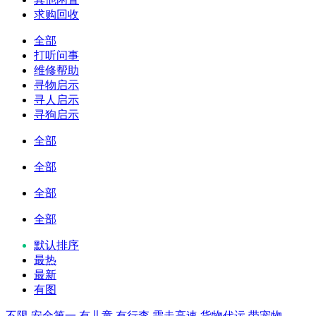
求购回收
全部
打听问事
维修帮助
寻物启示
寻人启示
寻狗启示
全部
全部
全部
全部
默认排序
最热
最新
有图
不限
安全第一
有儿童
有行李
需走高速
货物代运
带宠物