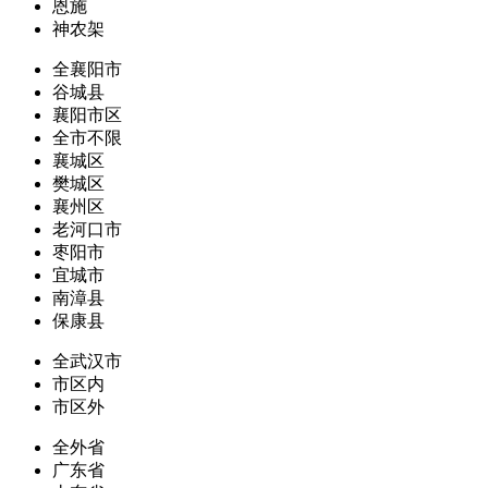
恩施
神农架
全襄阳市
谷城县
襄阳市区
全市不限
襄城区
樊城区
襄州区
老河口市
枣阳市
宜城市
南漳县
保康县
全武汉市
市区内
市区外
全外省
广东省