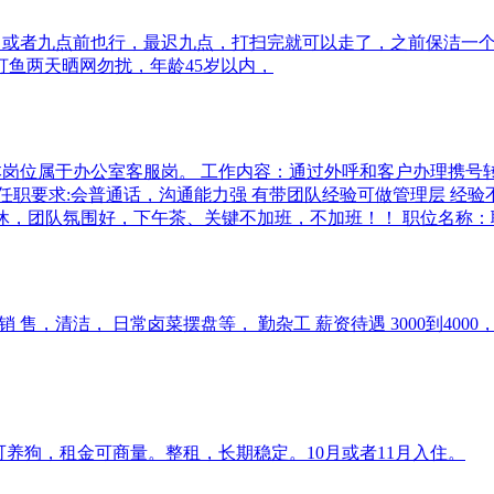
，或者九点前也行，最迟九点，打扫完就可以走了，之前保洁一
鱼两天晒网勿扰，年龄45岁以内，
岗位属于办公室客服岗。 工作内容：通过外呼和客户办理携号转网
任职要求:会普通话，沟通能力强 有带团队经验可做管理层 经验不限
日正常休，团队氛围好，下午茶、关键不加班，不加班！！ 职位名称
 售，清洁， 日常卤菜摆盘等， 勤杂工 薪资待遇 3000到4000
可养狗，租金可商量。整租，长期稳定。10月或者11月入住。