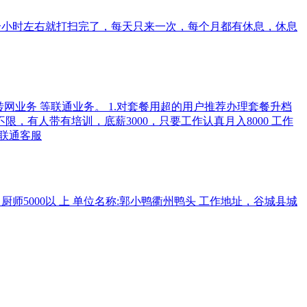
个小时左右就打扫完了，每天只来一次，每个月都有休息，休息
业务 等联通业务。 1.对套餐用超的用户推荐办理套餐升档
，有人带有培训，底薪3000，只要工作认真月入8000 工作
：联通客服
，厨师5000以 上 单位名称:郭小鸭衢州鸭头 工作地址，谷城县城