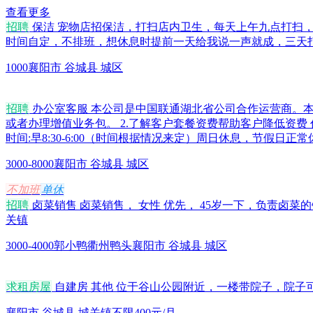
查看更多
招聘
保洁 宠物店招保洁，打扫店内卫生，每天上午九点打扫
时间自定，不排班，想休息时提前一天给我说一声就成，三天打
1000
襄阳市 谷城县 城区
招聘
办公室客服 本公司是中国联通湖北省公司合作运营商。本
或者办理增值业务包。 2.了解客户套餐资费帮助客户降低资费 
时间:早8:30-6:00（时间根据情况来定）周日休息，节假
3000-8000
襄阳市 谷城县 城区
不加班
单休
招聘
卤菜销售 卤菜销售， 女性 优先， 45岁一下，负责卤菜的销
关镇
3000-4000
郭小鸭衢州鸭头
襄阳市 谷城县 城区
求租房屋
自建房 其他 位于谷山公园附近，一楼带院子，院子