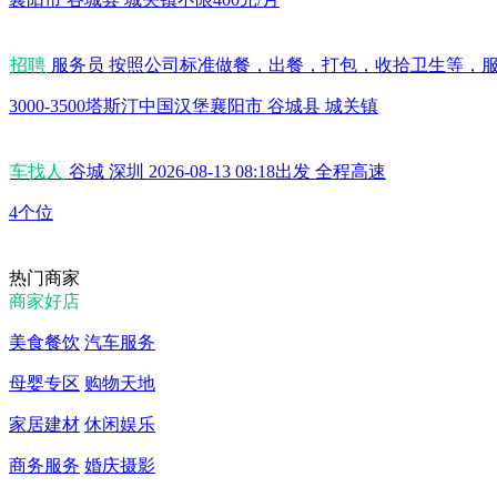
襄阳市 谷城县 城关镇
不限
400元/月
招聘
服务员 按照公司标准做餐，出餐，打包，收拾卫生等，
3000-3500
塔斯汀中国汉堡
襄阳市 谷城县 城关镇
车找人
谷城 深圳 2026-08-13 08:18出发 全程高速
4个位
热门商家
商家好店
美食餐饮
汽车服务
母婴专区
购物天地
家居建材
休闲娱乐
商务服务
婚庆摄影