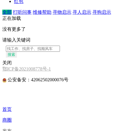
红包
全部
打听问事
维修帮助
寻物启示
寻人启示
寻狗启示
正在加载
没有更多了
请输入关键词
搜索
关闭
鄂ICP备2021008778号-1
公安备安：42062502000076号
首页
商圈
发布