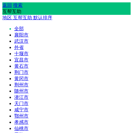
返回
搜索
互帮互助
地区
互帮互助
默认排序
全部
襄阳市
武汉市
外省
十堰市
宜昌市
黄石市
荆门市
黄冈市
荆州市
随州市
潜江市
天门市
咸宁市
鄂州市
孝感市
仙桃市