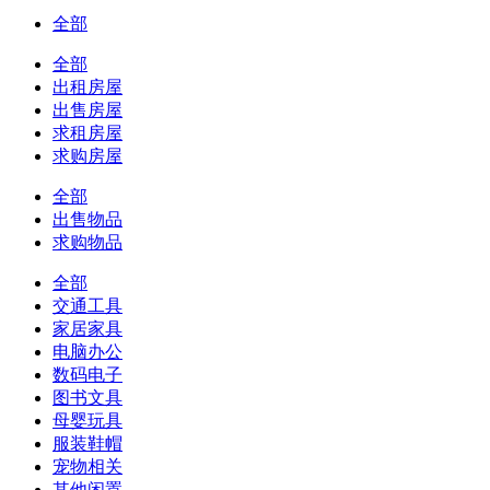
全部
全部
出租房屋
出售房屋
求租房屋
求购房屋
全部
出售物品
求购物品
全部
交通工具
家居家具
电脑办公
数码电子
图书文具
母婴玩具
服装鞋帽
宠物相关
其他闲置