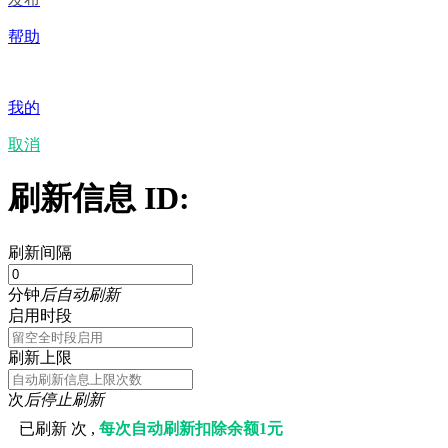
帮助
我的
取消
刷新信息 ID:
刷新间隔
分钟
后自动刷新
启用时段
刷新上限
次
后停止刷新
已刷新
次 ,
每次自动刷新扣除余额1元