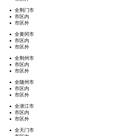
全荆门市
市区内
市区外
全黄冈市
市区内
市区外
全荆州市
市区内
市区外
全随州市
市区内
市区外
全潜江市
市区内
市区外
全天门市