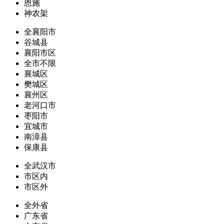
恩施
神农架
全襄阳市
谷城县
襄阳市区
全市不限
襄城区
樊城区
襄州区
老河口市
枣阳市
宜城市
南漳县
保康县
全武汉市
市区内
市区外
全外省
广东省