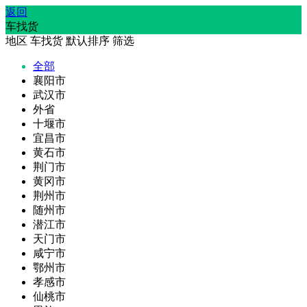
返回
车找货
地区
车找货
默认排序
筛选
全部
襄阳市
武汉市
外省
十堰市
宜昌市
黄石市
荆门市
黄冈市
荆州市
随州市
潜江市
天门市
咸宁市
鄂州市
孝感市
仙桃市