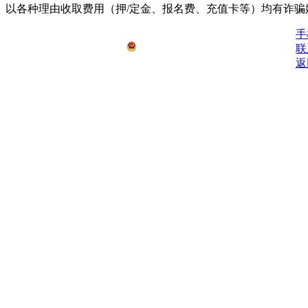
以各种理由收取费⽤（押/定⾦、报名费、充值卡等）均有诈骗
鄂ICP备2021008778号-1
手
公安备安：42062502000076号
联
返