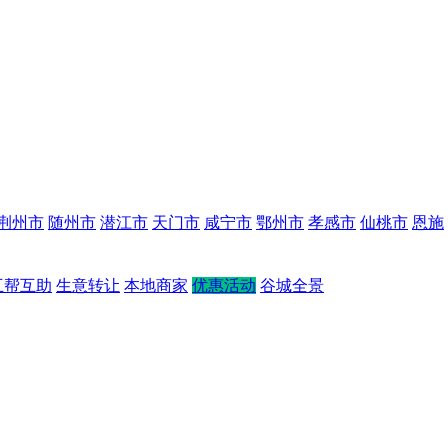
荆州市
随州市
潜江市
天门市
咸宁市
鄂州市
孝感市
仙桃市
恩施
互帮互助
生意转让
本地商家
优惠活动
谷城全景