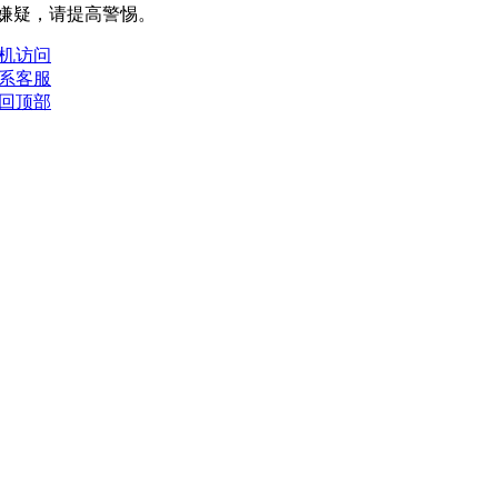
嫌疑，请提⾼警惕。
机访问
系客服
回顶部