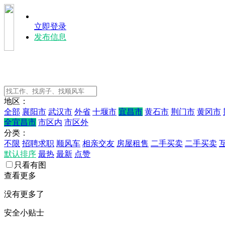
立即登录
发布信息
地区：
全部
襄阳市
武汉市
外省
十堰市
宜昌市
黄石市
荆门市
黄冈市
全宜昌市
市区内
市区外
分类：
不限
招聘求职
顺风车
相亲交友
房屋租售
二手买卖
二手买卖
默认排序
最热
最新
点赞
只看有图
查看更多
没有更多了
安全小贴士