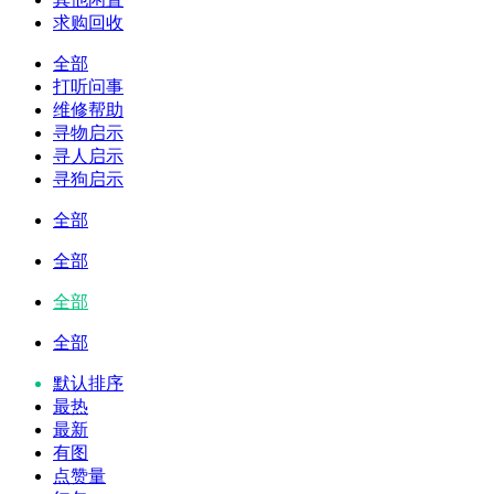
求购回收
全部
打听问事
维修帮助
寻物启示
寻人启示
寻狗启示
全部
全部
全部
全部
默认排序
最热
最新
有图
点赞量