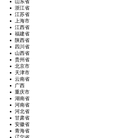
山东省
浙江省
江苏省
上海市
江西省
福建省
陕西省
四川省
山西省
贵州省
北京市
天津市
云南省
广西
重庆市
湖南省
河南省
河北省
甘肃省
安徽省
青海省
辽宁省