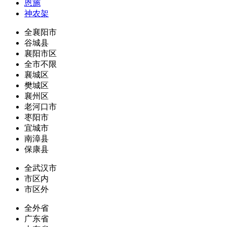
恩施
神农架
全襄阳市
谷城县
襄阳市区
全市不限
襄城区
樊城区
襄州区
老河口市
枣阳市
宜城市
南漳县
保康县
全武汉市
市区内
市区外
全外省
广东省